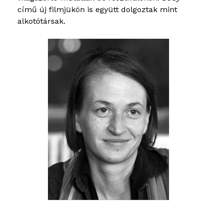
című új filmjükön is együtt dolgoztak mint
alkotótársak.