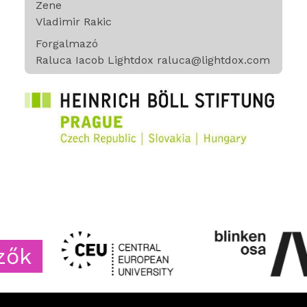
Zene
Vladimir Rakic
Forgalmazó
Raluca Iacob Lightdox raluca@lightdox.com