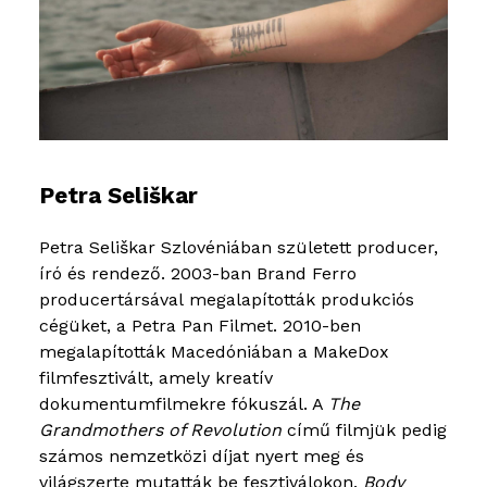
Petra Seliškar
Petra Seliškar Szlovéniában született producer,
író és rendező. 2003-ban Brand Ferro
producertársával megalapították produkciós
cégüket, a Petra Pan Filmet. 2010-ben
megalapították Macedóniában a MakeDox
filmfesztivált, amely kreatív
dokumentumfilmekre fókuszál. A
The
Grandmothers of Revolution
című filmjük pedig
számos nemzetközi díjat nyert meg és
világszerte mutatták be fesztiválokon.
Body