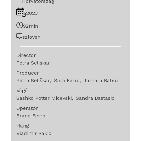
Horvátország
2023
92min
szlovén
Director
Petra Seliškar
Producer
Petra Seliškar
Sara Ferro
Tamara Babun
Vágó
Sashko Potter Micevski
Sandra Bastasic
Operatőr
Brand Ferro
Hang
Vladimir Rakic