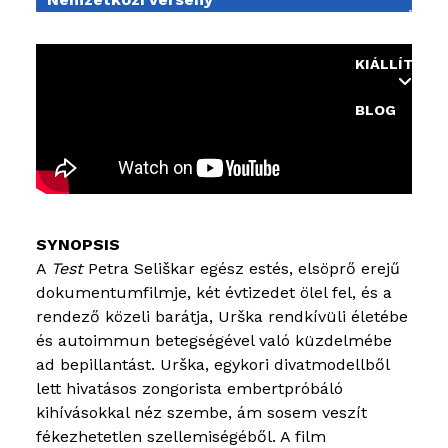
OKTATÁS
KIÁLLÍTÁSO
BLOG
A
Test
Petra Seliškar egész estés, elsöprő erejű
dokumentumfilmje, két évtizedet ölel fel, és a
rendező közeli barátja, Urška rendkívüli életébe
és autoimmun betegségével való küzdelmébe
ad bepillantást. Urška, egykori divatmodellből
lett hivatásos zongorista embertpróbáló
kihívásokkal néz szembe, ám sosem veszít
fékezhetetlen szellemiségéből. A film