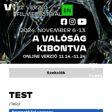
Jump to navigation
21. VERZIÓ
EN
FILMFESZTIVÁL
2024. NOVEMBER 6-13.
A VALÓSÁG
KIBONTVA
ONLINE VERZIÓ
11.14.-11.24.
INFO
Szekciók
FILMEK
PROGRAM
TEST
VENDÉGEK
Telo
INDUSTRY
Nemzetközi verseny