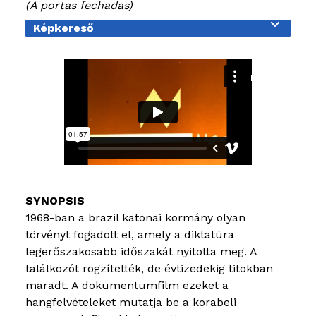
A portas fechadas
OKTATÁS
Képkereső
KIÁLLÍTÁSO
BLOG
1968-ban a brazil katonai kormány olyan
törvényt fogadott el, amely a diktatúra
legerőszakosabb időszakát nyitotta meg. A
találkozót rögzítették, de évtizedekig titokban
maradt. A dokumentumfilm ezeket a
hangfelvételeket mutatja be a korabeli