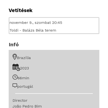
Vetítések
november 9., szombat 20:45
Toldi - Balázs Béla terem
Infó
Brazília
2023
66min
portugál
Director
João Pedro Bim