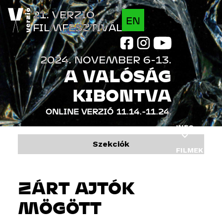
Jump to navigation
21. VERZIÓ
EN
FILMFESZTIVÁL
2024. NOVEMBER 6-13.
A VALÓSÁG
KIBONTVA
ONLINE VERZIÓ
11.14.-11.24.
INFO
Szekciók
FILMEK
PROGRAM
ZÁRT AJTÓK
VENDÉGEK
MÖGÖTT
INDUSTRY