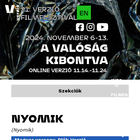
Jump to navigation
21. VERZIÓ
EN
FILMFESZTIVÁL
2024. NOVEMBER 6-13.
A VALÓSÁG
KIBONTVA
ONLINE VERZIÓ
11.14.-11.24.
INFO
Szekciók
FILMEK
PROGRAM
NYOMIK
VENDÉGEK
Nyomik
INDUSTRY
Magyar verseny, Diák Verzió