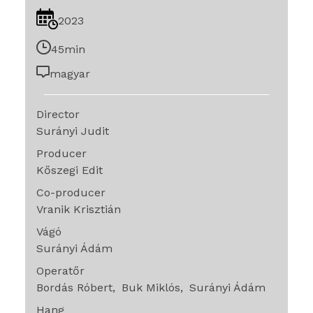
2023
45min
magyar
Director
Surányi Judit
Producer
Kőszegi Edit
Co-producer
Vranik Krisztián
Vágó
Surányi Ádám
Operatőr
Bordás Róbert
Buk Miklós
Surányi Ádám
Hang