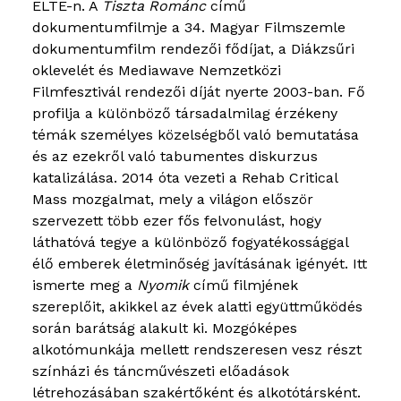
ELTE-n. A
Tiszta Románc
című
dokumentumfilmje a 34. Magyar Filmszemle
dokumentumfilm rendezői fődíjat, a Diákzsűri
oklevelét és Mediawave Nemzetközi
Filmfesztivál rendezői díját nyerte 2003-ban. Fő
profilja a különböző társadalmilag érzékeny
témák személyes közelségből való bemutatása
és az ezekről való tabumentes diskurzus
katalizálása. 2014 óta vezeti a Rehab Critical
Mass mozgalmat, mely a világon először
szervezett több ezer fős felvonulást, hogy
láthatóvá tegye a különböző fogyatékossággal
élő emberek életminőség javításának igényét. Itt
ismerte meg a
Nyomik
című filmjének
szereplőit, akikkel az évek alatti együttműködés
során barátság alakult ki. Mozgóképes
alkotómunkája mellett rendszeresen vesz részt
színházi és táncművészeti előadások
létrehozásában szakértőként és alkotótársként.