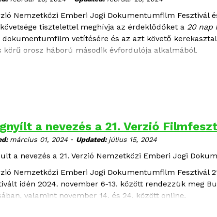
ük, a vetítésekre regisztrálj a következő űrlapon:
REGISZT
rzió Nemzetközi Emberi Jogi Dokumentumfilm Fesztivál é
letes program:
követsége tisztelettel meghívja az érdeklődőket a
20 nap 
lt dokumentumfilm vetítésére és az azt követő kerekasztal
es körű orosz háború második évfordulója alkalmából.
NAP MARIUPOLBAN
Days in Mariupol), rendezte Mstyslav Chernov
jna, 2023, 94 perc
nyílt a nevezés a 21. Verzió Filmfeszt
-
ed:
március 01, 2024
Updated:
július 15, 2024
dult a nevezés a 21. Verzió Nemzetközi Emberi Jogi Doku
rzió Nemzetközi Emberi Jogi Dokumentumfilm Fesztivál 21.
tivált idén 2024. november 6-13. között rendezzük meg B
sában, valamint november 14. és 24. között online.
zési határidő:
2024. június 30.