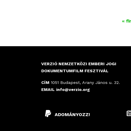
Fesz
- - - 
O
« fi
L
D
A
L
VERZIÓ NEMZETKÖZI EMBERI JOGI
DOKUMENTUMFILM FESZTIVÁL
A
CÍM
1051 Budapest, Arany János u. 32.
K
EMAIL
info@verzio.org
ADOMÁNYOZZ!