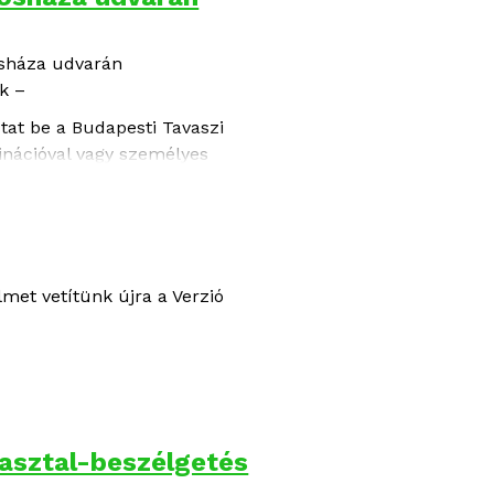
osháza udvarán
k –
tat be a Budapesti Tavaszi
minációval vagy személyes
 megdermedünk, elmenekülünk vagy
 különböző tájairól válaszokat
lmet vetítünk újra a Verzió
kasztal-beszélgetés