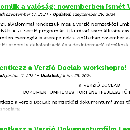
nböző budapesti és vidéki helyszíneken vetítünk.
omlik a valóság: novemberben ismét V
-
ed:
szeptember 17, 2024
Updated:
szeptember 25, 2024
 21. alkalommal rendezzük meg a Verzió Nemzetközi Em
ivált. A 21. Verzió programját új kurátori team állította ös
retlen csemegék is szerepelnek a kínálatban november 6-13
ciót szentel a dekolonizáció és a dezinformáció témáknak,
gatásokat is bemutat. A fesztivál nyitófilmjeként először l
át koprodukcióban gyártott, deszkás gyerekekről szóló KIX
entkezz a Verzió Doclab workshopra!
-
ed:
június 11, 2024
Updated:
június 26, 2024
9. VERZIÓ DOCLAB
DOKUMENTUMFILMES TÖRTÉNETFEJLESZTŐ 
ntkezz a Verzió DocLab nemzetközi dokumentumfilmes tör
shopjára!
entkezz a Verzió Dokumentumfilm Fesz