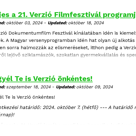
jes a 21. Verzió Filmfesztivál program
-
ed:
október 03, 2024
Updated:
október 18, 2024
rzió Dokumentumfilm Fesztivál kínálatában idén is kiemelt
ek. A Magyar versenyprogramban idén hat olyan új alkotás
ten sorra halmozzák az elismeréseket, itthon pedig a Verz
ről lejövő sziklamászók, szokatlan gyermekvállalás és spe
a történetek között. A filmek bemutató vetítéseit követően 
ió november 6-24. között kerül megrendezésre, Budapest
yél Te is Verzió önkéntes!
-
ed:
szeptember 18, 2024
Updated:
október 09, 2024
él Te is Verzió önkéntes!
ntkezési határidő: 2024. október 7. (hétfő) --- A határid
árnap)!
 ősszel a 21. Verzió ismét a mozikban ünnepli a legfris
s 13. között a világ minden tájáról elhozzuk a legjobb kr