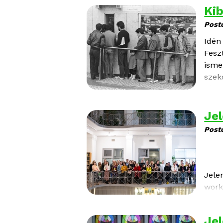
külö
Kib
Post
Idén
Feszt
isme
szek
válo
horv
Jel
Post
Jele
work
Jel