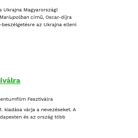
RÁCIÓ
.
s Ukrajna Magyarországi
Mariupolban
című, Oscar-díjra
-beszélgetésre az Ukrajna elleni
iválra
mentumfilm Fesztiválra
 kiadása várja a nevezéseket. A
udapesten és az ország több