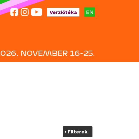
EN
Verziótéka
2026. NOVEMBER 16-25.
Filterek