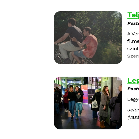
Tel
Post
A Ve
film
szin
Szer
lesz 
Verz
Leg
Post
Legy
Jele
(vas
Idén
6. é