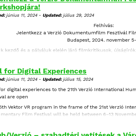
rkshopjára!
-
ed:
június 11, 2024
Updated:
július 29, 2024
Felhívás:
Jelentkezz a Verzió Dokumentumfilm Fesztivál Fil
Budapest, 2024. november 5-
uk kezdő és a pályájuk elején járó filmkritikusok, újságír
lmányokat folytató hallgatók jelentkezését a Verzió Dokum
shopjára! A workshopot 2024. november 5-9. között rendez
l for Digital Experiences
tében.
-
ed:
június 11, 2024
Updated:
július 15, 2024
 for digital experiences to the 21th Verzió International 
ival are open
5th Vektor VR program in the frame of the 21st Verzió Int
mentary Film Festival will be held between 6–13 Novemb
line for submissions: July 15, 2024 - - -
Extended deadline
ival dates: November 6-13, 2024
b/Verzió – szabadtéri vetítések a Vá