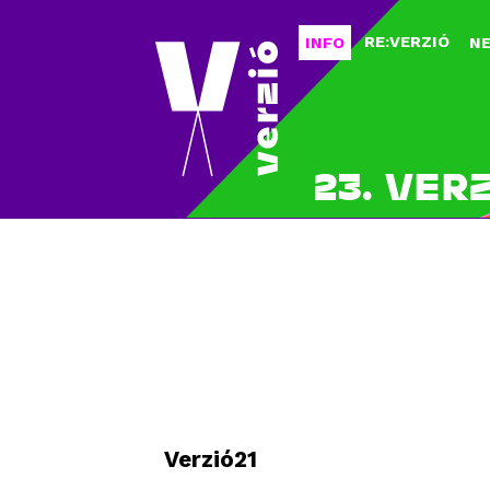
RE:VERZIÓ
INFO
N
23. VER
Verzió21