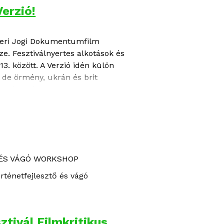
erzió!
beri Jogi Dokumentumfilm
sze. Fesztiválnyertes alkotások és
. között. A Verzió idén külön
 de örmény, ukrán és brit
esz látható itthon a magyar–francia–
.
ÉS VÁGÓ WORKSHOP
ténetfejlesztő és vágó
tivál Filmkritikus