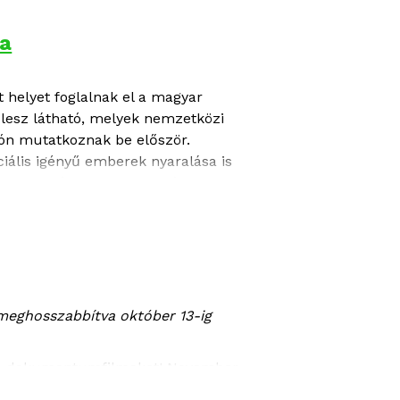
ja
 helyet foglalnak el a magyar
 lesz látható, melyek nemzetközi
ión mutatkoznak be először.
ciális igényű emberek nyaralása is
az alkotókkal is lehet találkozni. A
en november 6-13.
ő meghosszabbítva október 13-ig
sebb dokumentumfilmeket! November
eatív dokumentumfilmeket, melyeket