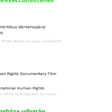
mkritikus Workshopjára!
9.
ók, filmtudományi vagy művészeti
entumfilm Fesztivál 3. Filmkritikus
zük meg a 21. Verzió Filmfesztivál
Human Rights Documentary Film
ernational Human Rights
er 2024 in Budapest, Hungary.
: July 21, 2024
rosháza udvarán