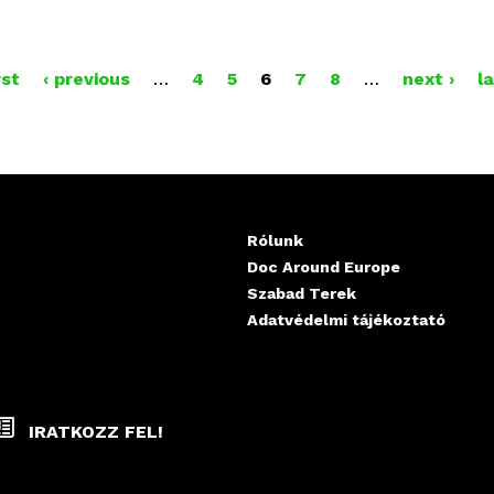
tiváldátumok:
2024. november 6-13. a mozikban és 2024. 
- - - - - - - - - - - - - - - - - - - - - - -
rst
‹ previous
…
4
5
6
7
8
…
next ›
l
Rólunk
Doc Around Europe
Szabad Terek
Adatvédelmi tájékoztató
IRATKOZZ FEL!