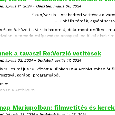
-
ed:
április 11, 2024
Updated:
május 06, 2024
Szub/Verzió – szabadtéri vetítések a Vár
– Globális témák, egyéni sorso
s 6. és 8. között a Verzió három új dokumentumfilmet mu
tiválon. A társadalmi igazságtalansággal, politikai diszkri
vásokkal szembesülve milyen stratégiákat választunk –
ekszünk a változás érdekében? Három megható film a világ
nek a tavaszi Re:Verzió vetítések
s e kérdésekre.
-
ed:
április 02, 2024
Updated:
április 17, 2024
lis 10. és május 16. között a Blinken OSA Archivumban öt fi
fesztivál korábbi programjából.
szín:
ken OSA Archivum
pest, V., Arany János utca 32.
meket eredeti nyelven, angol és magyar felirattal vetítjük.
nap Mariupolban: filmvetítés és kere
lépés ingyenes.
-
ed:
február 23, 2024
Updated:
február 23, 2024