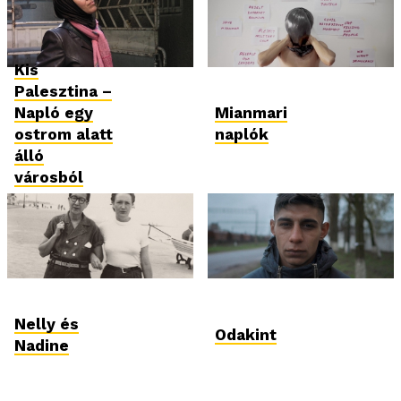
Kis
Palesztina –
Napló egy
Mianmari
ostrom alatt
naplók
álló
városból
Nelly és
Odakint
Nadine