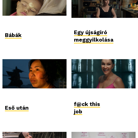
Egy újságíró
Bábák
meggyilkolása
f@ck this
Eső után
job